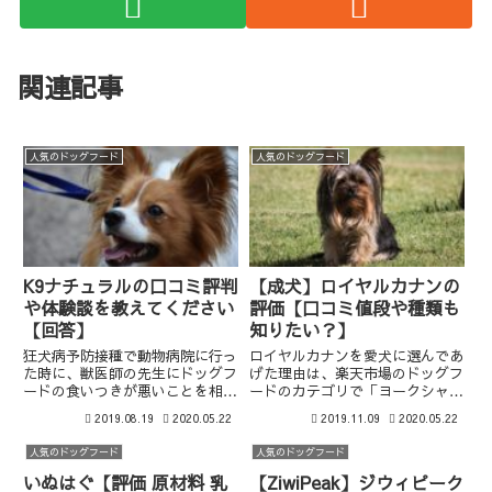
関連記事
人気のドッグフード
人気のドッグフード
K9ナチュラルの口コミ評判
【成犬】ロイヤルカナンの
や体験談を教えてください
評価【口コミ値段や種類も
【回答】
知りたい？】
狂犬病予防接種で動物病院に行っ
ロイヤルカナンを愛犬に選んであ
た時に、獣医師の先生にドッグフ
げた理由は、楽天市場のドッグフ
ードの食いつきが悪いことを相談
ードのカテゴリで「ヨークシャー
するとK9ナチュラルをおすすめ
テリア」で検索した時に、たくさ
2019.08.19
2020.05.22
2019.11.09
2020.05.22
されました。さてどうなったのか
ん検索結果にヒットした評価が高
評判や口コミ、評価やレビューを
く口コミの多い商品だったからで
人気のドッグフード
人気のドッグフード
見てみましょう。
す。
いぬはぐ【評価 原材料 乳
【ZiwiPeak】ジウィピーク