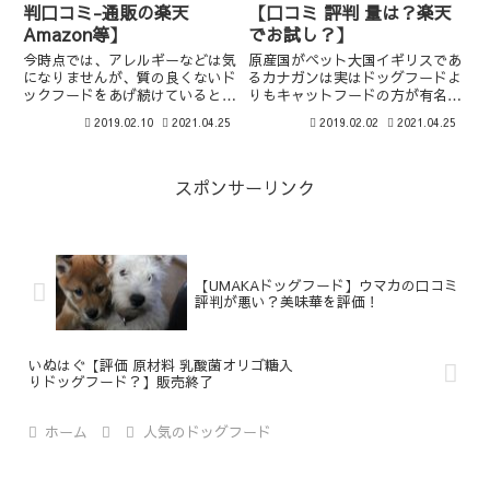
判口コミ-通販の楽天
【口コミ 評判 量は？楽天
Amazon等】
でお試し？】
今時点では、アレルギーなどは気
原産国がペット大国イギリスであ
になりませんが、質の良くないド
るカナガンは実はドッグフードよ
ックフードをあげ続けているとア
りもキャットフードの方が有名。
レルギーになってしまう子もいる
今回はそんな楽天でも買えるカナ
2019.02.10
2021.04.25
2019.02.02
2021.04.25
と聞いています。出来るだけ長生
ガンドッグフードを量を沢山食べ
きをしてほしいと考えてファイン
れなくなったフレンチ・ブルドッ
ペッツを選んでいます。
グの成犬に与えている飼い主さん
からの口コミ評判です
スポンサーリンク
【UMAKAドッグフード】ウマカの口コミ
評判が悪い？美味華を評価！
いぬはぐ【評価 原材料 乳酸菌オリゴ糖入
りドッグフード？】販売終了
ホーム
人気のドッグフード