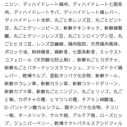
ニシン、ディハイドレート鶏肉、ディハイドレート七面鳥
肉、ディハイドレートサバ、ディハイドレート鶏レバー、
ディハイドレート全卵、丸ごと赤レンズ豆、丸ごとピント
豆、丸ごとグリーンピース、新鮮チキンネック、新鮮鶏腎
臓、丸ごとグリーンレンズ豆、丸ごとシロインゲン豆、丸
ごとヒヨコ豆、レンズ豆繊維、鶏肉脂肪、天然鶏肉風味、
ポロック油、粉砕鶏骨、鶏軟骨、七面鳥軟骨、ミックスト
コフェロール（天然酸化防止剤）、新鮮丸ごとカボチャ、
新鮮丸ごとバターナッツスクワッシュ、フリーズドライ鶏
レバー、乾燥ケルプ、亜鉛タンパク化合物、新鮮ケール、
新鮮ホウレン草、新鮮カラシ菜、新鮮コラードグリーン、
新鮮カブラ菜、新鮮丸ごとニンジン、丸ごとリンゴ、丸ご
と梨、カボチャの種、ヒマワリの種、チアミン硝酸塩、
D-パントテン酸カルシウム、銅タンパク化合物、チコリ
ー根、ターメリック、サルサ根、アルテア根、ローズヒッ
プ、ジュニパーベリー、乾燥ラクトバチルスアシドフィル