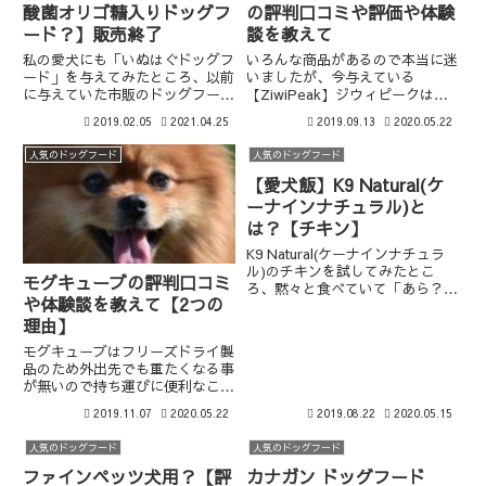
酸菌オリゴ糖入りドッグフ
の評判口コミや評価や体験
ード？】販売終了
談を教えて
私の愛犬にも「いぬはぐドッグフ
いろんな商品があるので本当に迷
ード」を与えてみたところ、以前
いましたが、今与えている
に与えていた市販のドッグフード
【ZiwiPeak】ジウィピークは、
とは比べ物にならないくらいの食
口コミや体験談も見れるし他の飼
2019.02.05
2021.04.25
2019.09.13
2020.05.22
いつき具合でした。腸内環境を整
い主さんからの評価も気になるの
えてくれる原材料の乳酸菌とオリ
で、安心して購入できる
人気のドッグフード
人気のドッグフード
ゴ糖が多く含まれていて犬の健康
Amazon や楽天から購入してい
を第一に考えてくれているドッグ
ます。
【愛犬飯】K9 Natural(ケ
フードだと思います。評価は？
ーナインナチュラル)と
は？【チキン】
K9 Natural(ケーナインナチュラ
ル)のチキンを試してみたとこ
モグキューブの評判口コミ
ろ、黙々と食べていて「あら？」
や体験談を教えて【2つの
とすぐに完食してしまうぐらい美
理由】
味しいみたいで、栄養面でもとて
も良く、ウチのわんちゃんにはあ
モグキューブはフリーズドライ製
っていました。
品のため外出先でも重たくなる事
が無いので持ち運びに便利なこ
と、さらに運動をする犬にとって
2019.11.07
2020.05.22
2019.08.22
2020.05.15
の栄養価がとても高い事が決め手
の理由でした。
人気のドッグフード
人気のドッグフード
ファインペッツ犬用？【評
カナガン ドッグフード