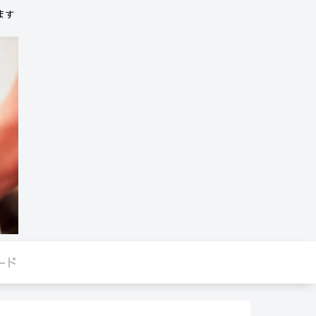
ます
ード