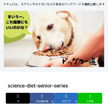
ナチュロル、モグワンやカナガンなどの有名なドッグフードも徹底比較します
science-diet-senior-series
X
Facebook
はてブ
LINE
0
0