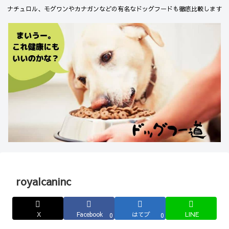
ナチュロル、モグワンやカナガンなどの有名なドッグフードも徹底比較します
royalcaninc
X
Facebook
はてブ
LINE
0
0